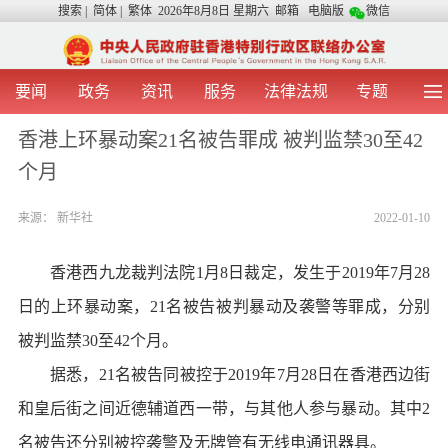
搜索
|
简体
|
繁体
2026年8月8日 星期六
邮箱
电脑版
微信
要闻
政务
资讯
服务
法律法规
专题
首 页
图 片
视 频
中央声音
香港上环暴动案21名被告罪成 被判监禁30至42
我办动态
两地交流
粤港澳大湾区
青年学生之友
个月
涉台事务
香港在线
香港故事
媒体言论
办证指引
来源：
新华社
2022-01-10
香港西九龙裁判法院1月8日裁定，发生于2019年7月28
日的上环暴动案，21名被告被判暴动及袭警等罪成，分别
被判监禁30至42个月。
据悉，21名被告同被控于2019年7月28日在香港西边街
和皇后街之间近德辅道西一带，与其他人参与暴动。其中2
名被告还分别被控袭警及无牌管有无线电通讯器具。