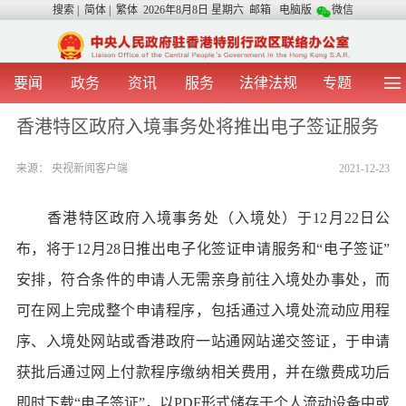
搜索
|
简体
|
繁体
2026年8月8日 星期六
邮箱
电脑版
微信
要闻
政务
资讯
服务
法律法规
专题
首 页
图 片
视 频
中央声音
香港特区政府入境事务处将推出电子签证服务
我办动态
两地交流
粤港澳大湾区
青年学生之友
来源：
央视新闻客户端
2021-12-23
涉台事务
香港在线
香港故事
媒体言论
办证指引
香港特区政府入境事务处（入境处）于12月22日公
布，将于12月28日推出电子化签证申请服务和“电子签证”
安排，符合条件的申请人无需亲身前往入境处办事处，而
可在网上完成整个申请程序，包括通过入境处流动应用程
序、入境处网站或香港政府一站通网站递交签证，于申请
获批后通过网上付款程序缴纳相关费用，并在缴费成功后
即时下载“电子签证”，以PDF形式储存于个人流动设备中或