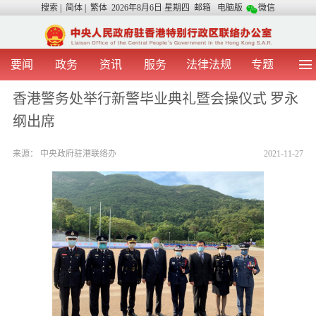
搜索
|
简体
|
繁体
2026年8月6日 星期四
邮箱
电脑版
微信
要闻
政务
资讯
服务
法律法规
专题
首 页
图 片
视 频
中央声音
香港警务处举行新警毕业典礼暨会操仪式 罗永
我办动态
两地交流
粤港澳大湾区
青年学生之友
纲出席
涉台事务
香港在线
香港故事
媒体言论
办证指引
来源：
中央政府驻港联络办
2021-11-27