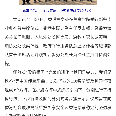
嘉宾合影。（图片来源：中央政府驻港联络办）
本网讯 11月27日，香港警务处在警察学院举行新警毕
业典礼暨会操仪式。香港中联办副主任罗永纲，及香港海
关关长何珮珊、入境处处长区嘉宏、惩教署署长胡英明、
消防处处长梁伟雄、政府飞行服务队总监胡伟雄等纪律部
队首长出席活动并观礼。警务处处长萧泽颐主持并检阅会
操。
伴随着“歌唱祖国”“光荣的凯旋”“我们是尖刀，我们是
铁拳”等中国传统乐曲，此次毕业的110名学警及见习督察
组成9个方阵，在护旗方阵中式步操引领下，分别进行了持
枪行进、正步行进及队列分列式等步操展示。仪式旨在向
香港社会展现警队维护国家安全及香港繁荣稳定的坚强决