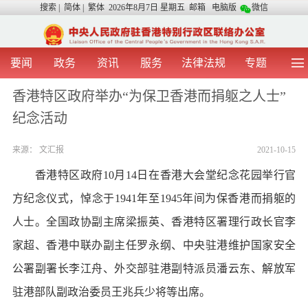
搜索
|
简体
|
繁体
2026年8月7日 星期五
邮箱
电脑版
微信
要闻
政务
资讯
服务
法律法规
专题
首 页
图 片
视 频
中央声音
香港特区政府举办“为保卫香港而捐躯之人士”
我办动态
两地交流
粤港澳大湾区
青年学生之友
纪念活动
涉台事务
香港在线
香港故事
媒体言论
办证指引
来源：
文汇报
2021-10-15
香港特区政府10月14日在香港大会堂纪念花园举行官
方纪念仪式，悼念于1941年至1945年间为保香港而捐躯的
人士。全国政协副主席梁振英、香港特区署理行政长官李
家超、香港中联办副主任罗永纲、中央驻港维护国家安全
公署副署长李江舟、外交部驻港副特派员潘云东、解放军
驻港部队副政治委员王兆兵少将等出席。