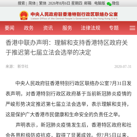
搜索
|
简体
|
繁体
2026年8月6日 星期四
邮箱
电脑版
微信
要闻
政务
资讯
服务
法律法规
专题
首 页
图 片
视 频
中央声音
香港中联办声明：理解和支持香港特区政府关
我办动态
两地交流
粤港澳大湾区
青年学生之友
于推迟第七届立法会选举的决定
涉台事务
香港在线
香港故事
媒体言论
办证指引
来源：
新华社
2020-07-31
中央人民政府驻香港特别行政区联络办公室7月31日发
表声明，对香港特别行政区政府基于当前新冠肺炎疫情的
严峻形势决定推迟第七届立法会选举，表示理解和支持，
这是保护广大香港市民健康和生命安全的负责任之举。
声明表示，新冠肺炎疫情发生后，香港特区政府和社
会各界积极防疫抗疫，取得了显著成效。但7月5日以来，