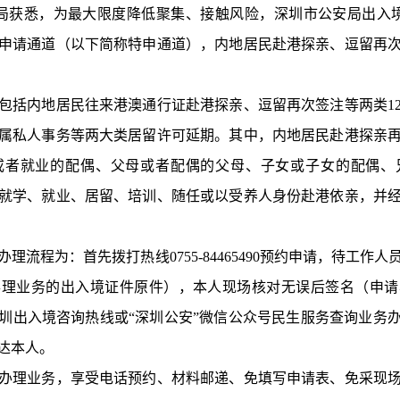
获悉，为最大限度降低聚集、接触风险，深圳市公安局出入境
申请通道（以下简称特申通道），内地居民赴港探亲、逗留再次
括内地居民往来港澳通行证赴港探亲、逗留再次签注等两类12
属私人事务等两大类居留许可延期。其中，内地居民赴港探亲
或者就业的配偶、父母或者配偶的父母、子女或子女的配偶、
就学、就业、居留、培训、随任或以受养人身份赴港依亲，并
程为：首先拨打热线0755-84465490预约申请，待工作
办理业务的出入境证件原件），本人现场核对无误后签名（申请
圳出入境咨询热线或“深圳公安”微信公众号民生服务查询业务
达本人。
理业务，享受电话预约、材料邮递、免填写申请表、免采现场