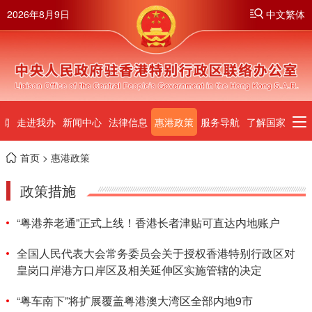
2026年8月9日
中文繁体
闻
走进我办
新闻中心
法律信息
惠港政策
服务导航
了解国家
首页
> 惠港政策
政策措施
“粤港养老通”正式上线！香港长者津贴可直达内地账户
全国人民代表大会常务委员会关于授权香港特别行政区对
皇岗口岸港方口岸区及相关延伸区实施管辖的决定
“粤车南下”将扩展覆盖粤港澳大湾区全部内地9市