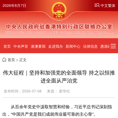
2026年8月7日
中文繁体
首页
中央声音
港澳要闻
走进我办
新闻中心
法律信息
惠港政策
首页
> 正文
伟大征程｜坚持和加强党的全面领导 持之以恒推
进全面从严治党
发布时间：2026-07-08
来源： 新华社
从百余年党史中汲取智慧和经验，习近平总书记深刻指
出，“中国共产党是我们成就伟业最可靠的主心骨”。