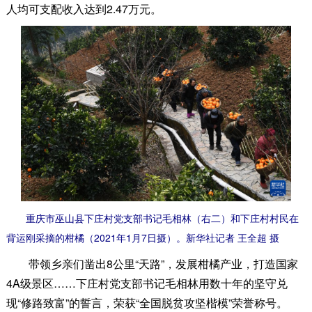
人均可支配收入达到2.47万元。
重庆市巫山县下庄村党支部书记毛相林（右二）和下庄村村民在
背运刚采摘的柑橘（2021年1月7日摄）。新华社记者 王全超 摄
带领乡亲们凿出8公里“天路”，发展柑橘产业，打造国家
4A级景区……下庄村党支部书记毛相林用数十年的坚守兑
现“修路致富”的誓言，荣获“全国脱贫攻坚楷模”荣誉称号。