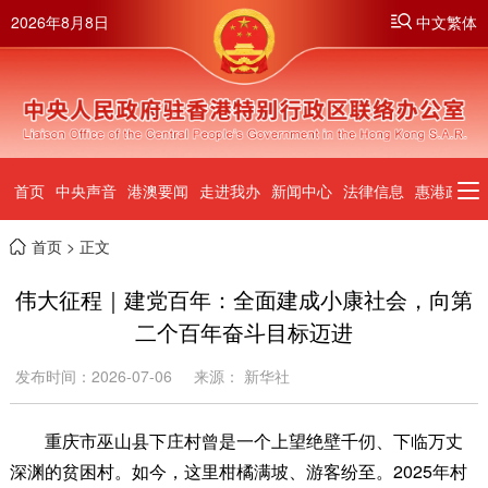
2026年8月8日
中文繁体
首页
中央声音
港澳要闻
走进我办
新闻中心
法律信息
惠港政策
首页
> 正文
伟大征程｜建党百年：全面建成小康社会，向第
二个百年奋斗目标迈进
发布时间：2026-07-06
来源： 新华社
重庆市巫山县下庄村曾是一个上望绝壁千仞、下临万丈
深渊的贫困村。如今，这里柑橘满坡、游客纷至。2025年村