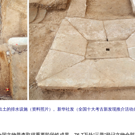
出土的排水设施（资料照片）。新华社发（全国十大考古新发现推介活动
物普查取得重要阶段性成果，76.7万处“三普”登记文物全部