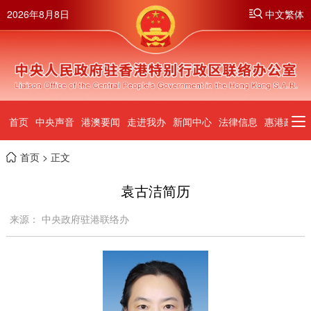
2026年8月8日
中文繁体
首页
中央声音
港澳要闻
走进我办
新闻中心
法律信息
惠港政策
首页
> 正文
袁古洁简历
来源： 中央政府驻港联络办