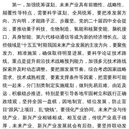
第一，加强统筹谋划。
未来产业具有前瞻性、战略性、
颠覆性等特点，需要科学谋划、全局统筹。要把准发展方
向。方向明，才能路子正、步履坚。党的二十届四中全会提
出，要推动量子科技、生物制造、氢能和核聚变能、脑机接
口、具身智能、第六代移动通信等成为新的经济增长点。这
些领域是“十五五”时期我国未来产业发展的主攻方向，要聚焦
发力、精准施策，确保取得明显进展。要科学论证技术路
线。重点是提升前沿技术战略预判能力，加强多元技术路线
探索并及时动态调整。要把握发展节奏。综合考虑国家战略
需求、技术成熟程度、要素支撑条件等因素，把需要和可能
统一起来，分门别类制定实施规划，做到先易后难、由近及
远，积极稳步推进。特别是要引导各地牢固树立和践行正确
政绩观，坚持全国一盘棋，因地制宜、错位发展，防止盲
目“跟风”上项目、乱“烧钱”。要强化产业协同。未来产业与传
统产业、新兴产业相辅相成、相互促进，传统产业底子雄
厚，未来产业、新兴产业发展就会有后劲。要坚持联动发