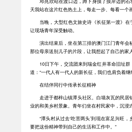
邓兆欣站在渡口边，蹲下身摸了摸岸边的石块
天我站在这片红色热土上，每走一步、每看一个
当晚，大型红色文旅史诗《长征第一渡》在于都
让现场青年深受触动。
演出结束后，坐在第三排的澳门江门青年会秘书
那位母亲送别儿子的片段，让我想起了自己的家人
10日下午，交流团来到瑞金红井革命旧址群，
道：“一代人有一代人的新长征，我们也肩负着继
在结伴同行中传承长征精神
走进于都梓山镇潭头社区。白墙灰瓦的民居错
业的和美乡村景象。青年们坐在村民家中，沉浸
“潭头村从过去‘吃苦两头’到现在富足兴旺，
要把这份精神带到自己的生活和工作中。”