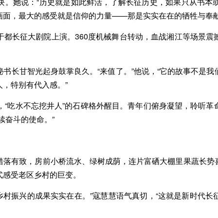
。她说：“历史就是如此鲜活，了解长征历史，如果只从书本或
画面，最大的感受就是信仰的力量——那是实实在在的牺牲与奉献
长征大剧院上演。360度机械舞台转动，血战湘江等场景震
长甘智光起身鼓掌良久。“来值了。”他说，“它的故事不是我
，特别有代入感。”
“吃水不忘挖井人”的石碑格外醒目。青年们俯身凝望，聆听革
续奋斗的使命。”
落有致，房前小桥流水、绿树成荫，连片富硒大棚里果蔬长势喜
式感受老区乡村的巨变。
乡村振兴的成果实实在在。”寇慧慧语气真切，“这就是新时代长