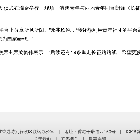
仪式在瑞金举行。现场，港澳青年与内地青年同台朗诵《长征
台上分享所见所闻。”邓兆欣说，“我还想利用青年社团的平台
为国家奉献。”
主席梁毓伟表示：“后续还有18条重走长征路路线，希望更
香港特别行政区联络办公室 | 地址：香港干诺道西160号 |
ICP备
关于我们
|
联系我们
|
重要声明