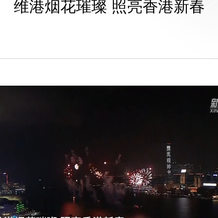
维港烟花璀璨 照亮香港新春