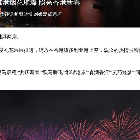
维港两岸。
密度礼花层层推进，绽放在香港维多利亚港上空，观众的热情被瞬
程”“共庆新春”“跃马腾飞”“和谐愿景”“春满香江”“灵巧逐梦”