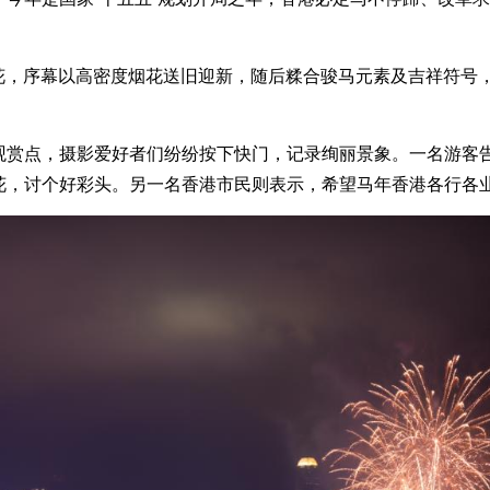
，序幕以高密度烟花送旧迎新，随后糅合骏马元素及吉祥符号，送上新
点，摄影爱好者们纷纷按下快门，记录绚丽景象。一名游客告
花，讨个好彩头。另一名香港市民则表示，希望马年香港各行各