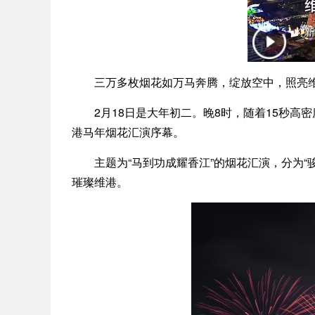
三万多枚烟花如万马奔腾，绽放空中，照亮
2月18日是大年初二。晚8时，随着15秒高
港马年烟花汇演序幕。
主题为“马到功成耀香江”的烟花汇演，分为“骏马启
璀璨维港。