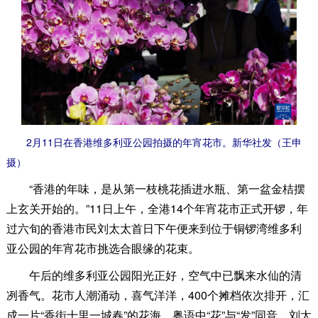
2月11日在香港维多利亚公园拍摄的年宵花市。新华社发（王申
摄）
“香港的年味，是从第一枝桃花插进水瓶、第一盆金桔摆
上玄关开始的。”11日上午，全港14个年宵花市正式开锣，年
过六旬的香港市民刘太太首日下午便来到位于铜锣湾维多利
亚公园的年宵花市挑选合眼缘的花束。
午后的维多利亚公园阳光正好，空气中已飘来水仙的清
冽香气。花市人潮涌动，喜气洋洋，400个摊档依次排开，汇
成一片“香街十里一城春”的花海。粤语中“花”与“发”同音，刘太