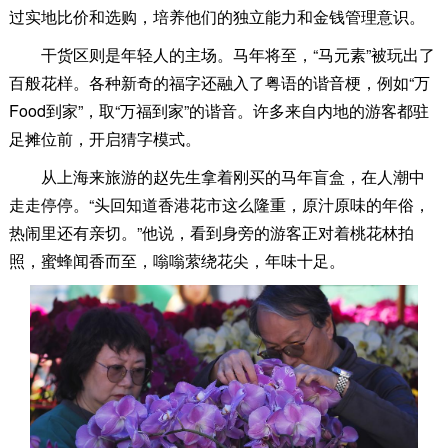
过实地比价和选购，培养他们的独立能力和金钱管理意识。
干货区则是年轻人的主场。马年将至，“马元素”被玩出了
百般花样。各种新奇的福字还融入了粤语的谐音梗，例如“万
Food到家”，取“万福到家”的谐音。许多来自内地的游客都驻
足摊位前，开启猜字模式。
从上海来旅游的赵先生拿着刚买的马年盲盒，在人潮中
走走停停。“头回知道香港花市这么隆重，原汁原味的年俗，
热闹里还有亲切。”他说，看到身旁的游客正对着桃花林拍
照，蜜蜂闻香而至，嗡嗡萦绕花尖，年味十足。