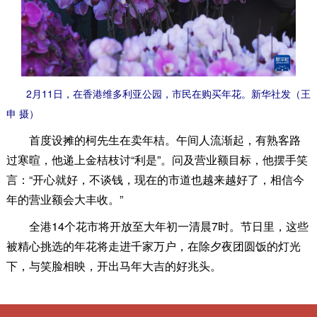
2月11日，在香港维多利亚公园，市民在购买年花。新华社发（王
申 摄）
首度设摊的柯先生在卖年桔。午间人流渐起，有熟客路
过寒暄，他递上金桔枝讨“利是”。问及营业额目标，他摆手笑
言：“开心就好，不谈钱，现在的市道也越来越好了，相信今
年的营业额会大丰收。”
全港14个花市将开放至大年初一清晨7时。节日里，这些
被精心挑选的年花将走进千家万户，在除夕夜团圆饭的灯光
下，与笑脸相映，开出马年大吉的好兆头。