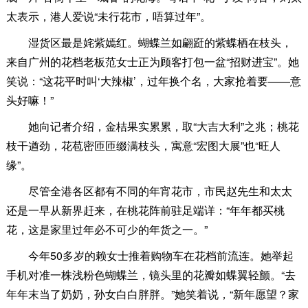
太表示，港人爱说“未行花市，唔算过年”。
湿货区最是姹紫嫣红。蝴蝶兰如翩跹的紫蝶栖在枝头，
来自广州的花档老板范女士正为顾客打包一盆“招财进宝”。她
笑说：“这花平时叫‘大辣椒’，过年换个名，大家抢着要——意
头好嘛！”
她向记者介绍，金桔果实累累，取“大吉大利”之兆；桃花
枝干遒劲，花苞密匝匝缀满枝头，寓意“宏图大展”也“旺人
缘”。
尽管全港各区都有不同的年宵花市，市民赵先生和太太
还是一早从新界赶来，在桃花阵前驻足端详：“年年都买桃
花，这是家里过年必不可少的年货之一。”
今年50多岁的赖女士推着购物车在花档前流连。她举起
手机对准一株浅粉色蝴蝶兰，镜头里的花瓣如蝶翼轻颤。“去
年年末当了奶奶，孙女白白胖胖。”她笑着说，“新年愿望？家