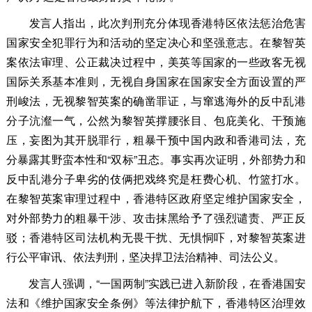
发言人指出，此次判刑充分体现香港特区依法惩治危害
国家安全犯罪行为和活动的坚定决心和坚强意志。在黎智英
案依法审理、公正裁决过程中，美英等国家的一些政客无视
国际关系基本准则，无视自身国家在国家安全方面设置的严
刑峻法，无视黎智英案的确凿罪证，与窜逃海外的反中乱港
分子沆瀣一气，公然为黎智英撑腰张目、包庇美化、干预施
压，妄图为其开脱罪行，粗暴干预中国内政和香港司法，充
分暴露其野蛮本性和“双标”丑态。事实再次证明，外部势力和
反中乱港分子卑劣的伎俩把戏终究是枉费心机、竹篮打水。
在黎智英案审理过程中，香港特区政府坚定维护国家安全，
对外部势力的粗暴干涉、攻击抹黑给予了强烈谴责、严正反
驳；香港特区司法机构无畏干扰、无惧恫吓，对黎智英案进
行公平审讯、依法判刑，坚决捍卫法治精神、司法公义。
发言人强调，“一国两制”实践已进入新阶段，在香港国安
法和《维护国家安全条例》等法律护航下，香港特区治理效