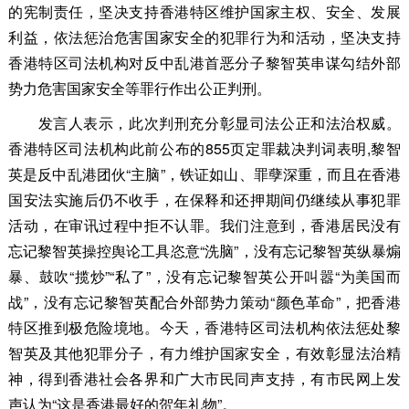
的宪制责任，坚决支持香港特区维护国家主权、安全、发展
利益，依法惩治危害国家安全的犯罪行为和活动，坚决支持
香港特区司法机构对反中乱港首恶分子黎智英串谋勾结外部
势力危害国家安全等罪行作出公正判刑。
发言人表示，此次判刑充分彰显司法公正和法治权威。
香港特区司法机构此前公布的855页定罪裁决判词表明,黎智
英是反中乱港团伙“主脑”，铁证如山、罪孽深重，而且在香港
国安法实施后仍不收手，在保释和还押期间仍继续从事犯罪
活动，在审讯过程中拒不认罪。我们注意到，香港居民没有
忘记黎智英操控舆论工具恣意“洗脑”，没有忘记黎智英纵暴煽
暴、鼓吹“揽炒”“私了”，没有忘记黎智英公开叫嚣“为美国而
战”，没有忘记黎智英配合外部势力策动“颜色革命”，把香港
特区推到极危险境地。今天，香港特区司法机构依法惩处黎
智英及其他犯罪分子，有力维护国家安全，有效彰显法治精
神，得到香港社会各界和广大市民同声支持，有市民网上发
声认为“这是香港最好的贺年礼物”。