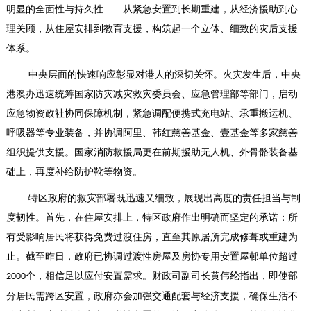
明显的全面性与持久性——从紧急安置到长期重建，从经济援助到心
理关顾，从住屋安排到教育支援，构筑起一个立体、细致的灾后支援
体系。
中央层面的快速响应彰显对港人的深切关怀。火灾发生后，中央
港澳办迅速统筹国家防灾减灾救灾委员会、应急管理部等部门，启动
应急物资政社协同保障机制，紧急调配便携式充电站、承重搬运机、
呼吸器等专业装备，并协调阿里、韩红慈善基金、壹基金等多家慈善
组织提供支援。国家消防救援局更在前期援助无人机、外骨骼装备基
础上，再度补给防护靴等物资。
特区政府的救灾部署既迅速又细致，展现出高度的责任担当与制
度韧性。首先，在住屋安排上，特区政府作出明确而坚定的承诺：所
有受影响居民将获得免费过渡住房，直至其原居所完成修葺或重建为
止。截至昨日，政府已协调过渡性房屋及房协专用安置屋邨单位超过
个，相信足以应付安置需求。财政司副司长黄伟纶指出，即使部
2000
分居民需跨区安置，政府亦会加强交通配套与经济支援，确保生活不