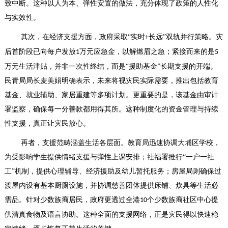
致中断。这种以人为本、弹性安置的做法，充分体现了政策的人性化
与实效性。
其次，在经济支援方面，政府采取
“
实时
长远
”
双轨并行策略。灾
+
后首阶段已向每户发放
万元应急金，以解燃眉之急；紧接而来的是
1
5
万元生活津贴，并非一次性终结，而是
“
援助基金
”
长期支援的开端。
民青局局长麦美娟明确表示，未来将视灾民实际需要，推出包括教育
基金、就业辅助、家居重建等多项计划。更重要的是，该基金由审计
署监察，确保每一分善款都用得其所。这种制度化的资金管理与持续
性支援，真正让灾民放心。
再者，支援范畴涵盖生活各层面。教育局迅速协调大埔区学校，
为受影响学生提供情绪支援与弹性上课安排；社福署推行
“
一户一社
工
”
机制，提供心理辅导、经济援助及幼儿暂托服务；房屋局则确保过
渡屋内设有基本厨厕设施，并协调慈善团体提供床铺、炊具等生活必
需品。针对少数族裔居民，政府更透过全港
个少数族裔社区中心提
10
供清真食物及语言协助。这种全面的支援网络，正是灾民得以快速稳