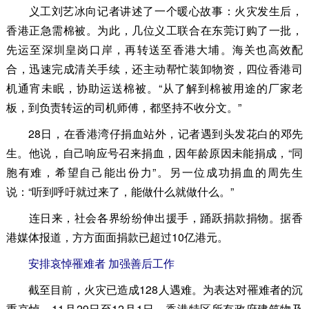
义工刘艺冰向记者讲述了一个暖心故事：火灾发生后，
香港正急需棉被。为此，几位义工联合在东莞订购了一批，
先运至深圳皇岗口岸，再转送至香港大埔。海关也高效配
合，迅速完成清关手续，还主动帮忙装卸物资，四位香港司
机通宵未眠，协助运送棉被。“从了解到棉被用途的厂家老
板，到负责转运的司机师傅，都坚持不收分文。”
28日，在香港湾仔捐血站外，记者遇到头发花白的邓先
生。他说，自己响应号召来捐血，因年龄原因未能捐成，“同
胞有难，希望自己能出份力”。另一位成功捐血的周先生
说：“听到呼吁就过来了，能做什么就做什么。”
连日来，社会各界纷纷伸出援手，踊跃捐款捐物。据香
港媒体报道，方方面面捐款已超过10亿港元。
安排哀悼罹难者 加强善后工作
截至目前，火灾已造成128人遇难。为表达对罹难者的沉
重哀悼，11月29日至12月1日，香港特区所有政府建筑物及