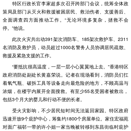
特区行政长官李家超多次召开跨部门会议，统筹全体政
策局及部门从灭火和救援被困居民、救治伤者、支援善后、
全面调查四方面推动工作。“无论环境多复杂，拯救不会
停。”他说。
此次火灾共出动391架次消防车、185架次救护车、2311
名消防及救护员，动员超过1000名警务人员协调居民疏散、
救援及紧急支援的工作。
“要抵抗很高温度，一层一层小心翼翼地上去。”香港特区
政府消防处副处长黄嘉荣说。记者在现场看到，消防员们扛
着氧气瓶、破拆工具等设备走向最危险的地方，不顾高温与
浓烟，在楼宇内展开全面搜救。有至少55名受困者被救出，
包括3个月大的婴儿和行动不便的长者。
受火灾影响，不少居民短时间无法返回家园。特区政府
迅速开放9个庇护中心，筹集约1800个房屋单位。家住宏福苑
对面广福邨一带的许小姐一家当晚被转移到东昌街临时庇护