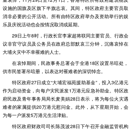
设施的国旗及区旗下半旗志哀。其间，特区政府主要官员取
消非必要的公开活动。所有由特区政府举办及资助举行的娱
乐及庆祝活动也会按情况取消或延期。
29日上午8时，行政长官李家超将联同主要官员、行政会
议非官守议员及公务员在政府总部默哀三分钟，沉痛哀悼在
大埔火灾中不幸罹难的人士。
在哀悼期间，民政事务总署会于全港18区设置吊唁处，
供市民签署吊唁册，以表达对罹难者的深切悼念。
特区政府27日成立“大埔宏福苑援助基金”，投入3亿港元
作为启动资金，向每户灾民派发1万港元应急补助金。特区政
府民政及青年事务局局长麦美娟28日表示，将为每位火灾遇
难者的家属提供20万港元慰问金。此外，从下星期开始，会
为每一户派发5万港元生活津贴。
特区政府财政司司长陈茂波28日下午召开金融监管机构