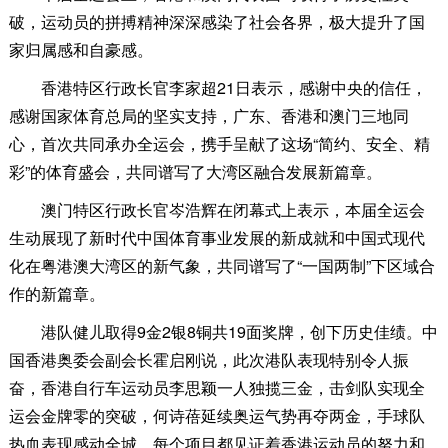
破，运动员的拼搏精神深深感染了社会各界，极大提升了国
家归属感和自豪感。
香港特区行政长官李家超21日表示，感谢中央的信任，
感谢国家体育总局的坚实支持，广东、香港和澳门三地同
心，首次共同承办全运会，携手呈献了这场“简约、安全、精
彩”的体育盛会，共同谱写了大湾区融合发展新篇章。
澳门特区行政长官岑浩辉在闭幕式上表示，本届全运会
生动展现了新时代中国体育事业发展的新成就和中国式现代
化在粤港澳大湾区的新气象，共同谱写了“一国两制”下区域合
作的新篇章。
港队健儿取得9金2银8铜共19面奖牌，创下历史佳绩。中
国香港奥委会副会长霍启刚说，此次港队表现特别令人振
奋，香港自行车运动员李思颖一人独揽三金，击剑队实现全
运会金牌零的突破，何诗蓓延续奥运气势再夺两金，手球队
热血表现感动全城，每个项目都见证着香港运动员的努力和