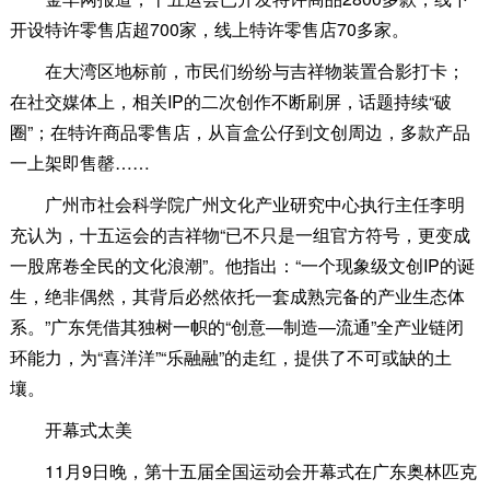
开设特许零售店超700家，线上特许零售店70多家。
在大湾区地标前，市民们纷纷与吉祥物装置合影打卡；
在社交媒体上，相关IP的二次创作不断刷屏，话题持续“破
圈”；在特许商品零售店，从盲盒公仔到文创周边，多款产品
一上架即售罄……
广州市社会科学院广州文化产业研究中心执行主任李明
充认为，十五运会的吉祥物“已不只是一组官方符号，更变成
一股席卷全民的文化浪潮”。他指出：“一个现象级文创IP的诞
生，绝非偶然，其背后必然依托一套成熟完备的产业生态体
系。”广东凭借其独树一帜的“创意—制造—流通”全产业链闭
环能力，为“喜洋洋”“乐融融”的走红，提供了不可或缺的土
壤。
开幕式太美
11月9日晚，第十五届全国运动会开幕式在广东奥林匹克