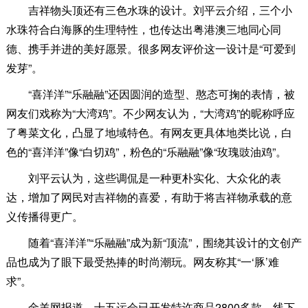
吉祥物头顶还有三色水珠的设计。刘平云介绍，三个小
水珠符合白海豚的生理特性，也传达出粤港澳三地同心同
德、携手并进的美好愿景。很多网友评价这一设计是“可爱到
发芽”。
“喜洋洋”“乐融融”还因圆润的造型、憨态可掬的表情，被
网友们戏称为“大湾鸡”。不少网友认为，“大湾鸡”的昵称呼应
了粤菜文化，凸显了地域特色。有网友更具体地类比说，白
色的“喜洋洋”像“白切鸡”，粉色的“乐融融”像“玫瑰豉油鸡”。
刘平云认为，这些调侃是一种更朴实化、大众化的表
达，增加了网民对吉祥物的喜爱，有助于将吉祥物承载的意
义传播得更广。
随着“喜洋洋”“乐融融”成为新“顶流”，围绕其设计的文创产
品也成为了眼下最受热捧的时尚潮玩。网友称其“一‘豚’难
求”。
金羊网报道，十五运会已开发特许商品2800多款，线下