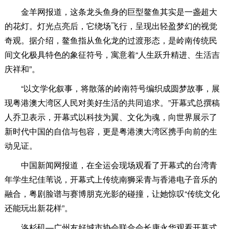
金羊网报道，这条龙头鱼身的巨型鳌鱼其实是一盏超大
的花灯。灯光点亮后，它绕场飞行，呈现出轻盈梦幻的视觉
奇观。据介绍，鳌鱼指从鱼化龙的过渡形态，是岭南传统民
间文化极具特色的象征符号，寓意着“人生跃升精进、生活吉
庆祥和”。
“以文学化叙事，将散落的岭南符号编织成圆梦故事，展
现粤港澳大湾区人民对美好生活的共同追求。”开幕式总撰稿
人乔卫表示，开幕式以科技为翼、文化为魂，向世界展示了
新时代中国的自信与包容，更是粤港澳大湾区携手向前的生
动见证。
中国新闻网报道，在全运会现场观看了开幕式的台湾青
年学生纪佳苇说，开幕式上传统南狮采青与香港电子音乐的
融合，粤剧脸谱与赛博朋克光影的碰撞，让她惊叹“传统文化
还能玩出新花样”。
洛杉矶—广州友好城市协会联合会长康永华观看开幕式