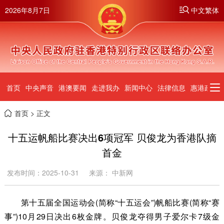
2026年8月7日
中文繁体
首页
中央声音
港澳要闻
走进我办
新闻中心
法律信息
惠港政策
首页
> 正文
十五运帆船比赛决出6项冠军 贝俊龙为香港队摘
首金
发布时间：2025-10-31
来源： 中新网
第十五届全国运动会(简称“十五运会”)帆船比赛(简称“赛
事”)10月29日决出6枚金牌。贝俊龙夺得男子爱尔卡7级金