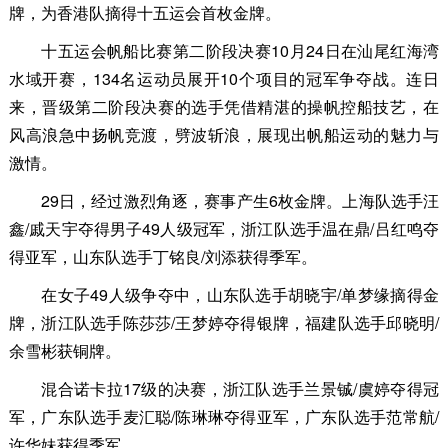
牌，为香港队摘得十五运会首枚金牌。
十五运会帆船比赛第二阶段决赛10月24日在汕尾红海湾
水域开赛，134名运动员展开10个项目的冠军争夺战。连日
来，晋级第二阶段决赛的选手凭借精湛的操帆控船技艺，在
风高浪急中扬帆竞渡，劈波斩浪，展现出帆船运动的魅力与
激情。
29日，经过激烈角逐，赛事产生6枚金牌。上海队选手汪
鑫/戚天宇夺得男子49人级冠军，浙江队选手温在鼎/吕红鸣夺
得亚军，山东队选手丁铭良/刘添获得季军。
在女子49人级争夺中，山东队选手胡晓宇/单梦缘摘得金
牌，浙江队选手陈莎莎/王梦婷夺得银牌，福建队选手邱晓明/
余雪彬获铜牌。
混合诺卡拉17级的决赛，浙江队选手兰景铖/虞婷夺得冠
军，广东队选手麦汇聪/陈琳琳夺得亚军，广东队选手范常航/
许华妹获得季军。