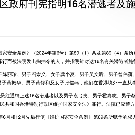
区政府刊宪指明16名潜逃者及
安全条例》（2024年第6号）第89（1）条及第89（4）条
罪行而被法院发出拘捕令的人，并指明针对这16名有关潜逃者施
陈丽珍、男子冯崇义、女子龚小夏、男子吴文昕、男子曾伟藩
男子黄振华、男子黄修和及女子张信燕，他们在香港境外一直从
悬红通缉上述16名潜逃者以及男子袁弓夷、男子霍嘉志、男子蔡
人民共和国香港特别行政区维护国家安全法》罪行。法院已应警方
6月和12月先后行使《维护国家安全条例》第89条所赋予的