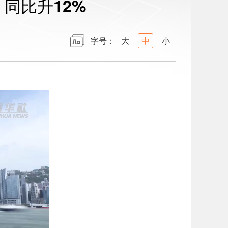
 同比升12%
字号：
大
中
小