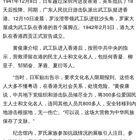
1941年12月8日，日军越过深圳河进攻香港，英军抵抗了18
天后投降。同期，广东人民抗日游击队派出武工队挺进香
港。12月10日凌晨，罗汝澄带领武工队进驻沙头角，罗家大
屋成为武工队在香港的首个落脚点。1942年2月3日，港九大
队在香港西贡正式宣告成立。
黄俊康介绍，武工队进入香港后，按照中共中央的指
示，营救滞留在港的民主人士和文化名人，包括何香凝、柳
亚子、邹韬奋、茅盾、夏衍等人。
“当时，日军贴出告示，要求文化名人限期报到。这些名
人大多不懂粤语，在香港无社会关系，处境危险。”黄俊康
说，中共地下党组织和游击队员倾尽全力，将300多位爱国民
主人士和文化名人，连同其他人员共800多人，安全转移到内
地游击根据地，无一伤亡。“可以说，这场大营救为中华民族
保存了文脉。”
纪念馆内，罗氏家族参加抗战情况的展板引人注目。参