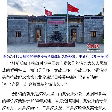
图为7月15日拍摄的香港沙头角抗战纪念馆外景。中新社记者 侯宇 摄
“雕塑反映了抗战时期中国共产党领导的港九大队人员组
成的鲜明特点：知识分子多、女战士多、小战士多。”香港沙
头角抗战纪念馆馆长黄俊康近日接受中新社记者专访时
说，“这是一支‘穿着西装的游击队’。”
纪念馆的前身是罗家大屋，由黄俊康外公、旅居巴拿马
的华侨罗奕辉于1930年兴建。香港沦陷期间，黄俊康的母亲
罗许月、大舅罗雨中、二舅罗汝澄、三舅罗欧锋及其他亲人