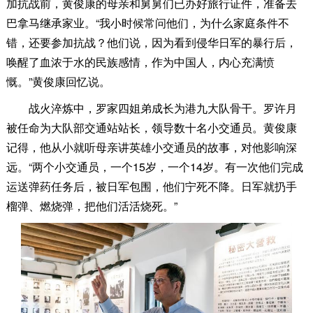
加抗战前，黄俊康的母亲和舅舅们已办好旅行证件，准备去
巴拿马继承家业。“我小时候常问他们，为什么家庭条件不
错，还要参加抗战？他们说，因为看到侵华日军的暴行后，
唤醒了血浓于水的民族感情，作为中国人，内心充满愤
慨。”黄俊康回忆说。
战火淬炼中，罗家四姐弟成长为港九大队骨干。罗许月
被任命为大队部交通站站长，领导数十名小交通员。黄俊康
记得，他从小就听母亲讲英雄小交通员的故事，对他影响深
远。“两个小交通员，一个15岁，一个14岁。有一次他们完成
运送弹药任务后，被日军包围，他们宁死不降。日军就扔手
榴弹、燃烧弹，把他们活活烧死。”