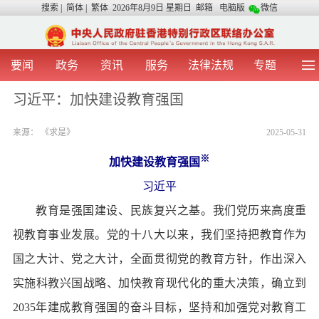
搜索
|
简体
|
繁体
2026年8月9日 星期日
邮箱
电脑版
微信
要闻
政务
资讯
服务
法律法规
专题
首 页
图 片
视 频
中央声音
习近平：加快建设教育强国
我办动态
两地交流
粤港澳大湾区
青年学生之友
来源：
《求是》
2025-05-31
涉台事务
香港在线
香港故事
媒体言论
办证指引
※
加快建设教育强国
习近平
教育是强国建设、民族复兴之基。我们党历来高度重
视教育事业发展。党的十八大以来，我们坚持把教育作为
国之大计、党之大计，全面贯彻党的教育方针，作出深入
实施科教兴国战略、加快教育现代化的重大决策，确立到
2035年建成教育强国的奋斗目标，坚持和加强党对教育工