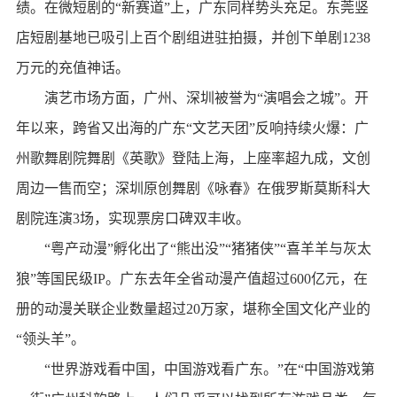
绩。在微短剧的“新赛道”上，广东同样势头充足。东莞竖
店短剧基地已吸引上百个剧组进驻拍摄，并创下单剧1238
万元的充值神话。
演艺市场方面，广州、深圳被誉为“演唱会之城”。开
年以来，跨省又出海的广东“文艺天团”反响持续火爆：广
州歌舞剧院舞剧《英歌》登陆上海，上座率超九成，文创
周边一售而空；深圳原创舞剧《咏春》在俄罗斯莫斯科大
剧院连演3场，实现票房口碑双丰收。
“粤产动漫”孵化出了“熊出没”“猪猪侠”“喜羊羊与灰太
狼”等国民级IP。广东去年全省动漫产值超过600亿元，在
册的动漫关联企业数量超过20万家，堪称全国文化产业的
“领头羊”。
“世界游戏看中国，中国游戏看广东。”在“中国游戏第