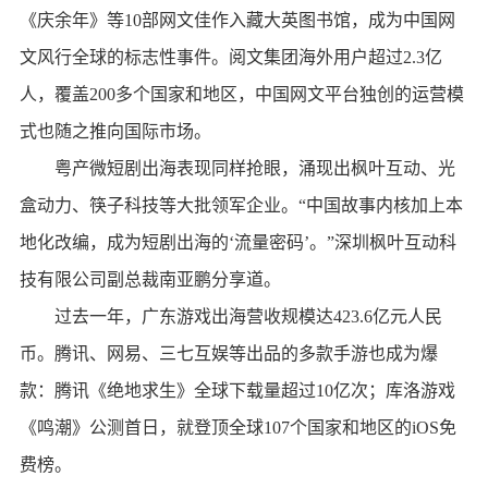
《庆余年》等10部网文佳作入藏大英图书馆，成为中国网
文风行全球的标志性事件。阅文集团海外用户超过2.3亿
人，覆盖200多个国家和地区，中国网文平台独创的运营模
式也随之推向国际市场。
粤产微短剧出海表现同样抢眼，涌现出枫叶互动、光
盒动力、筷子科技等大批领军企业。“中国故事内核加上本
地化改编，成为短剧出海的‘流量密码’。”深圳枫叶互动科
技有限公司副总裁南亚鹏分享道。
过去一年，广东游戏出海营收规模达423.6亿元人民
币。腾讯、网易、三七互娱等出品的多款手游也成为爆
款：腾讯《绝地求生》全球下载量超过10亿次；库洛游戏
《鸣潮》公测首日，就登顶全球107个国家和地区的iOS免
费榜。