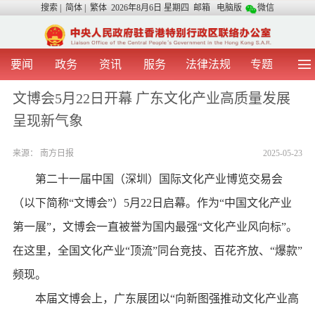
搜索
|
简体
|
繁体
2026年8月6日 星期四
邮箱
电脑版
微信
要闻
政务
资讯
服务
法律法规
专题
首 页
图 片
视 频
中央声音
文博会5月22日开幕 广东文化产业高质量发展
我办动态
两地交流
粤港澳大湾区
青年学生之友
呈现新气象
涉台事务
香港在线
香港故事
媒体言论
办证指引
来源：
南方日报
2025-05-23
第二十一届中国（深圳）国际文化产业博览交易会
（以下简称“文博会”）5月22日启幕。作为“中国文化产业
第一展”，文博会一直被誉为国内最强“文化产业风向标”。
在这里，全国文化产业“顶流”同台竞技、百花齐放、“爆款”
频现。
本届文博会上，广东展团以“向新图强推动文化产业高